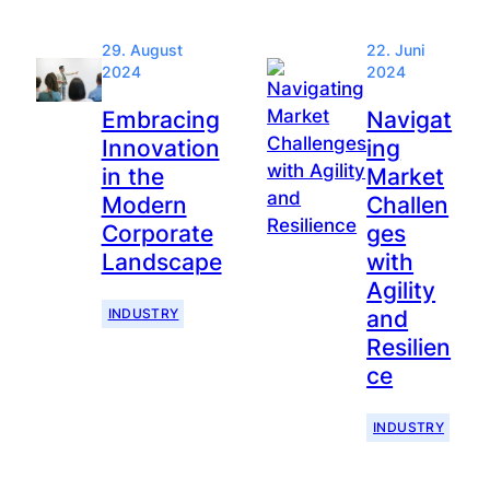
29. August
22. Juni
2024
2024
Embracing
Navigat
Innovation
ing
in the
Market
Modern
Challen
Corporate
ges
Landscape
with
Agility
INDUSTRY
and
Resilien
ce
INDUSTRY