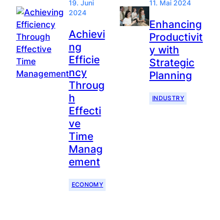
19. Juni
11. Mai 2024
2024
Enhancing
Achievi
Productivit
ng
y with
Efficie
Strategic
ncy
Planning
Throug
h
INDUSTRY
Effecti
ve
Time
Manag
ement
ECONOMY